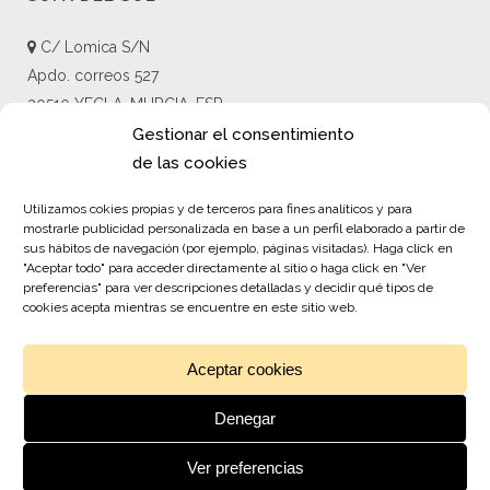
C/ Lomica S/N
Apdo. correos 527
30510 YECLA, MURCIA, ESP
+34 868 058 622
Gestionar el consentimiento
+34 694 431 675
de las cookies
info@sofadelsol.com
Utilizamos cokies propias y de terceros para fines analíticos y para
mostrarle publicidad personalizada en base a un perfil elaborado a partir de
sus hábitos de navegación (por ejemplo, páginas visitadas). Haga click en
"Aceptar todo" para acceder directamente al sitio o haga click en "Ver
LIENS
preferencias" para ver descripciones detalladas y decidir qué tipos de
cookies acepta mientras se encuentre en este sitio web.
Acceuil
Contact
Aceptar cookies
Denegar
Ver preferencias