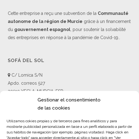
Cette entreprise a reçu une subvention de la
Communauté
autonome de la région de Murcie
grâce à un financement
du
gouvernement espagnol
, pour soutenir la solvabilité
des entreprises en réponse à la pandémie de Covid-19..
SOFÁ DEL SOL
C/ Lomica S/N
Apdo. correos 527
30510 YECLA, MURCIA, ESP
+34 868 058 622
Gestionar el consentimiento
+34 694 431 675
de las cookies
info@sofadelsol.com
Utilizamos cokies propias y de terceros para fines analíticos y para
mostrarle publicidad personalizada en base a un perfil elaborado a partir de
sus hábitos de navegación (por ejemplo, páginas visitadas). Haga click en
"Aceptar todo" para acceder directamente al sitio o haga click en "Ver
LIENS