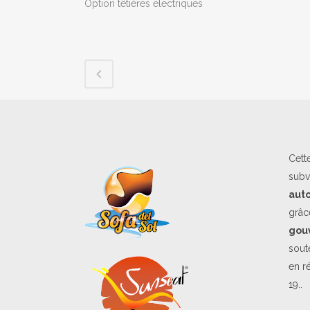
Option têtières electriques
Cett
subv
aut
grâc
gou
soute
en r
19..