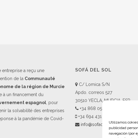
SOFÁ DEL SOL
e entreprise a reçu une
ention de la
Communauté
C/ Lomica S/N
onome de la région de Murcie
Apdo. correos 527
e à un financement du
30510 YECLA, MURCIA, ESP
vernement espagnol
, pour
+34 868 058 622
nir la solvabilité des entreprises
+34 694 431 675
éponse à la pandémie de Covid-
Utilizamos cokies 
info@sofadelsol.com
publicidad person
navegación (por e